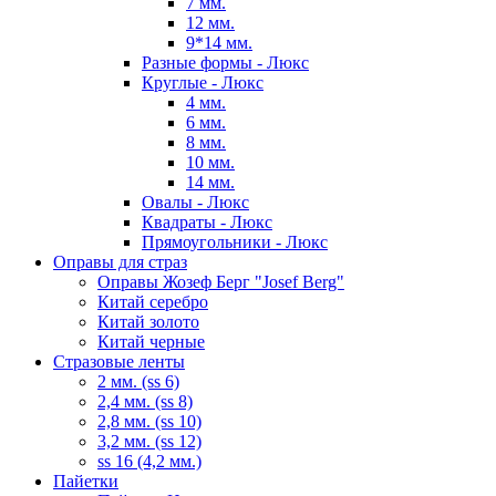
7 мм.
12 мм.
9*14 мм.
Разные формы - Люкс
Круглые - Люкс
4 мм.
6 мм.
8 мм.
10 мм.
14 мм.
Овалы - Люкс
Квадраты - Люкс
Прямоугольники - Люкс
Оправы для страз
Оправы Жозеф Берг "Josef Berg"
Китай серебро
Китай золото
Китай черные
Стразовые ленты
2 мм. (ss 6)
2,4 мм. (ss 8)
2,8 мм. (ss 10)
3,2 мм. (ss 12)
ss 16 (4,2 мм.)
Пайетки