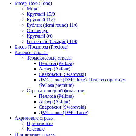
Бисер Тохо (Toho)
Микс
Круглый 15/0
Круглый 11/0
Бублик (demi round) 11/0
Стеклярус
Круглый 8/0
Граненый (hexagon) 11/0
Бисер Прециоза (Preciosa)
Клеевые стразы
Термоклеевые стразы
Пеллоза (Pellosa)
Асфур (Asfour)
Сваровски (Swarovski)
ДМС люкс (DMC luxe), Пеллоза премиум
(Pellosa premium)
Стразы холодной фиксации
Пеллоза (Pellosa)
Асфур (Asfour)
Сваровски (Swarovski)
ДМС люкс (DMC Luxe)
Акриловые стразы
Пришивные
Клеевые
Пришивные стразы