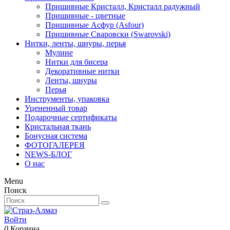
Пришивные Кристалл, Кристалл радужный
Пришивные - цветные
Пришивные Асфур (Asfour)
Пришивные Сваровски (Swarovski)
Нитки, ленты, шнуры, перья
Мулине
Нитки для бисера
Декоративные нитки
Ленты, шнуры
Перья
Инструменты, упаковка
Уцененный товар
Подарочные сертификаты
Кристальная ткань
Бонусная система
ФОТОГАЛЕРЕЯ
NEWS-БЛОГ
О нас
Menu
Поиск
Войти
0
Корзина