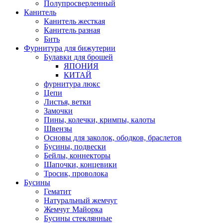
Полупросверленный
Канитель
Канитель жесткая
Канитель разная
Бить
Фурнитура для бижутерии
Булавки для брошей
ЯПОНИЯ
КИТАЙ
фурнитура люкс
Цепи
Листья, ветки
Замочки
Пины, колечки, кримпы, калоты
Швензы
Основы для заколок, ободков, браслетов
Бусины, подвески
Бейлы, коннекторы
Шапочки, концевики
Тросик, проволока
Бусины
Гематит
Натуральный жемчуг
Жемчуг Майорка
Бусины стеклянные