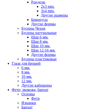
Рондели
2x3 mm.
3x4 mm.
Другие размеры
Биконусы
Другие формы
Бусины Чехия
Бусины натуральные
Шар 6 мм.
Шар 8 мм.
Шар 10 мм.
Шар 12-16 мм.
Другие формы
Бусины пластиковые
Глаза для брошей
6 мм.
8 мм.
10 мм.
12 мм.
Другие кабошоны
Фетр, экокожа, бархат
Основы
Фетр
Изнанки
Бархат