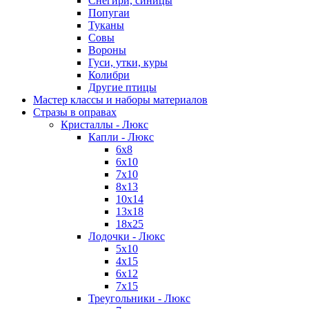
Снегири, синицы
Попугаи
Туканы
Совы
Вороны
Гуси, утки, куры
Колибри
Другие птицы
Мастер классы и наборы материалов
Стразы в оправах
Кристаллы - Люкс
Капли - Люкс
6х8
6х10
7х10
8х13
10х14
13х18
18x25
Лодочки - Люкс
5х10
4х15
6х12
7х15
Треугольники - Люкс