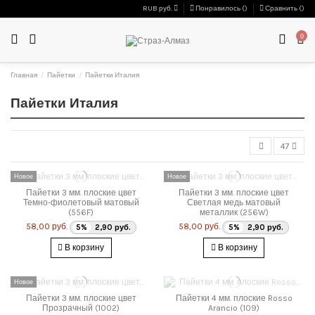
RUB руб.
Понравилось (
)
Сравнить (
)
0
Главная
Пайетки
Пайетки Италия
Пайетки Италия
47
Новое
Новое
Пайетки 3 мм. плоские цвет
Пайетки 3 мм. плоские цвет
Темно-фиолетовый матовый
Светлая медь матовый
(556F)
металлик (256W)
58,00 руб.
58,00 руб.
5%
2,90 руб.
5%
2,90 руб.
В корзину
В корзину
Новое
Пайетки 3 мм. плоские цвет
Пайетки 4 мм. плоские Rosso
Прозрачный (1002)
Arancio (109)