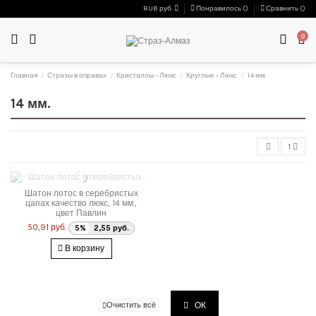
RUB руб.
Понравилось (
)
Сравнить (
)
0
Главная
Стразы в оправах
Кристаллы - Люкс
Круглые - Люкс
14 мм.
14 мм.
1
Шатон лотос в серебристых
цапах качество люкс, 14 мм.,
цвет Павлин
50,91 руб.
5%
2,55 руб.
В корзину
ОК
Очистить всё