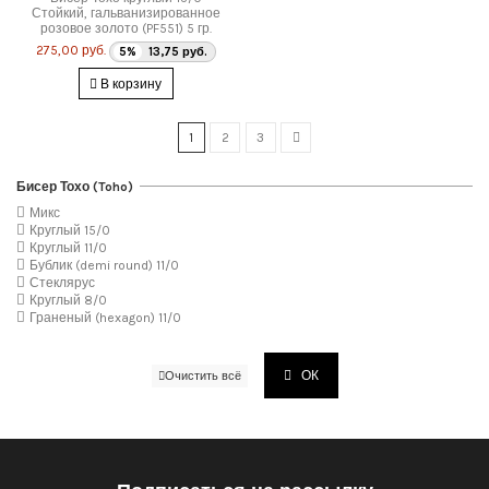
Стойкий, гальванизированное
розовое золото (PF551) 5 гр.
275,00 руб.
5%
13,75 руб.
В корзину
1
2
3
Бисер Тохо (Toho)
Микс
Круглый 15/0
Круглый 11/0
Бублик (demi round) 11/0
Стеклярус
Круглый 8/0
Граненый (hexagon) 11/0
ОК
Очистить всё