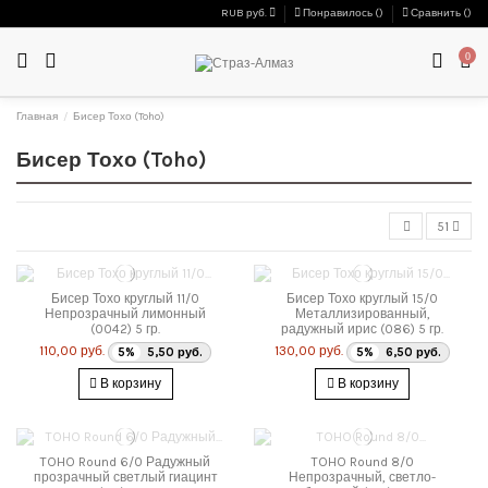
RUB руб.
Понравилось (
)
Сравнить (
)
0
Главная
Бисер Тохо (Toho)
Бисер Тохо (Toho)
51
Бисер Тохо круглый 11/0
Бисер Тохо круглый 15/0
Непрозрачный лимонный
Металлизированный,
(0042) 5 гр.
радужный ирис (086) 5 гр.
110,00 руб.
130,00 руб.
5%
5,50 руб.
5%
6,50 руб.
В корзину
В корзину
TOHO Round 6/0 Радужный
TOHO Round 8/0
прозрачный светлый гиацинт
Непрозрачный, светло-