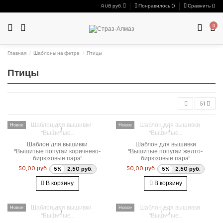
RUB руб.
Понравилось (
)
Сравнить (
)
0
Главная
Шаблоны на фетре
Птицы
Птицы
51
Новое
Новое
Шаблон для вышивки
Шаблон для вышивки
"Вышитые попугаи коричнево-
"Вышитые попугаи желто-
бирюзовые пара"
бирюзовые пара"
50,00 руб.
50,00 руб.
5%
2,50 руб.
5%
2,50 руб.
В корзину
В корзину
Новое
Новое