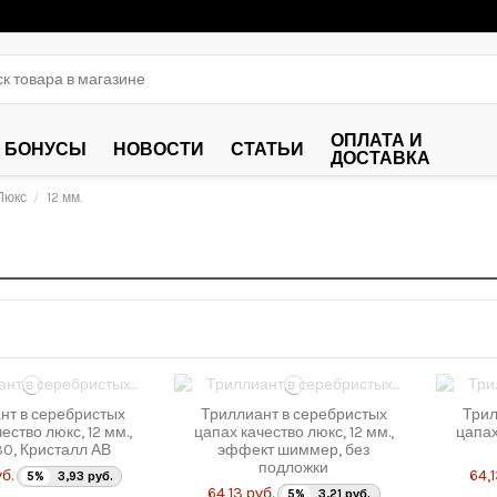
ОПЛАТА И
БОНУСЫ
НОВОСТИ
СТАТЬИ
ДОСТАВКА
Люкс
12 мм.
нт в серебристых
Триллиант в серебристых
Трил
ество люкс, 12 мм.,
цапах качество люкс, 12 мм.,
цапах
30, Кристалл АВ
эффект шиммер, без
подложки
б.
64,1
5%
3,93 руб.
64,13 руб.
5%
3,21 руб.