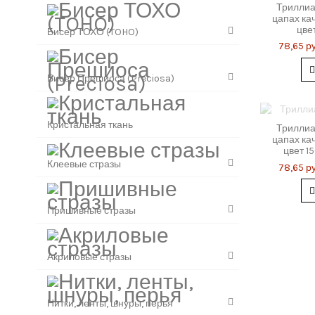
Триллиа
цапах кач
цве
Бисер ТОХО (TOHO)
78,65 ру
Бисер Прешиоса (Preciosa)
Кристальная ткань
Триллиа
цапах кач
цвет 1
Клеевые стразы
78,65 ру
Пришивные стразы
Акриловые стразы
Нитки, ленты, шнуры, перья