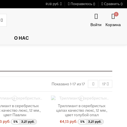
RUB руб.
Понравилось (
)
Сравнить (
)
0
Войти
Корзина
О НАС
Показано 1-17 из 17
17
лиант в серебристых
Триллиант в серебристых
 качество люкс, 12 мм.,
цапах качество люкс, 12 мм.,
цвет Павлин
цвет голубой опал
3 руб.
64,13 руб.
5%
3,21 руб.
5%
3,21 руб.