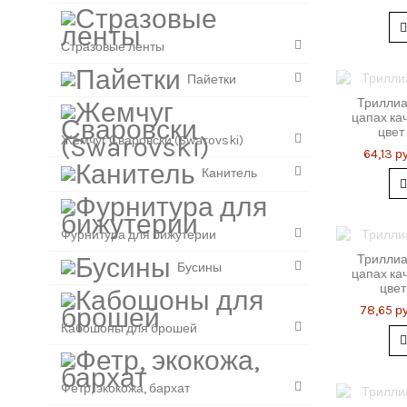
Стразовые ленты
Пайетки
Триллиа
цапах кач
цвет
Жемчуг Сваровски (Swarovski)
64,13 ру
Канитель
Фурнитура для бижутерии
Триллиа
Бусины
цапах кач
цвет
78,65 ру
Кабошоны для брошей
Фетр, экокожа, бархат