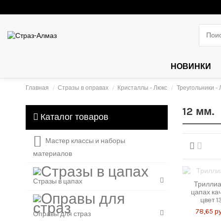
НОВИНКИ
Главная
Стразы в оправах
Кристаллы - Люкс
Треугольники - 
12 мм.
Каталог товаров
Мастер классы и наборы
материалов
Стразы в цапах
Триллиа
цапах кач
цвет 1
78,65 ру
Оправы для страз