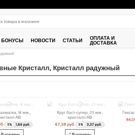
ОПЛАТА И
БОНУСЫ
НОВОСТИ
СТАТЬИ
ДОСТАВКА
радужный
ные Кристалл, Кристалл радужный
ахматка, 16 мм.,
Круг бэст-супер, 25 мм.,
Гексаг
ристалл АВ
кристалл АВ
44,0
б.
67,38 руб.
5%
1,86 руб.
5%
3,37 руб.
В корзину
В корзину