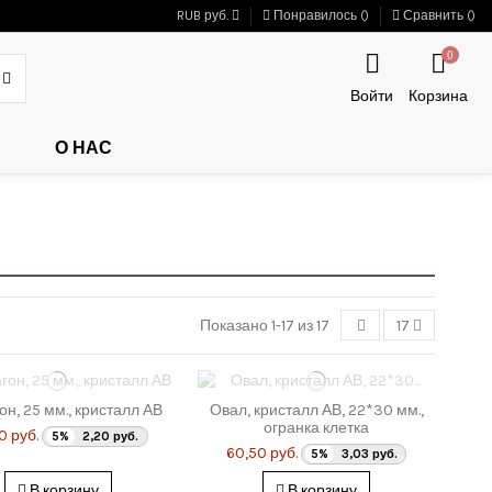
RUB руб.
Понравилось (
)
Сравнить (
)
0
Войти
Корзина
О НАС
Показано 1-17 из 17
17
он, 25 мм., кристалл АВ
Овал, кристалл АВ, 22*30 мм.,
огранка клетка
0 руб.
5%
2,20 руб.
60,50 руб.
5%
3,03 руб.
В корзину
В корзину