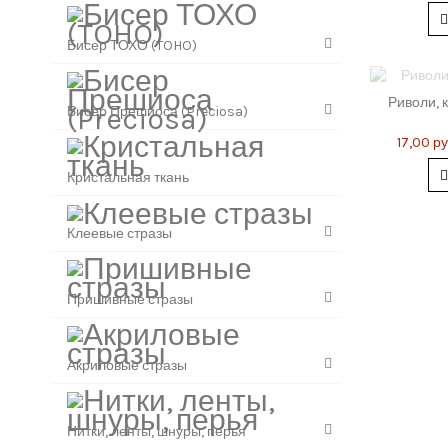
Бисер ТОХО (TOHO)
Риволи, к
Бисер Прешиоса (Preciosa)
17,00 ру
Кристальная ткань
Клеевые стразы
Пришивные стразы
Акриловые стразы
Нитки, ленты, шнуры, перья