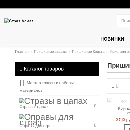
НОВИНКИ
Главная
Пришивные стразы
Пришивные Кристалл, Кристалл 
Пришив
Каталог товаров
Мастер классы и наборы
материалов
Стразы в цапах
Круг ш
к
37,13 ру
Оправы для страз