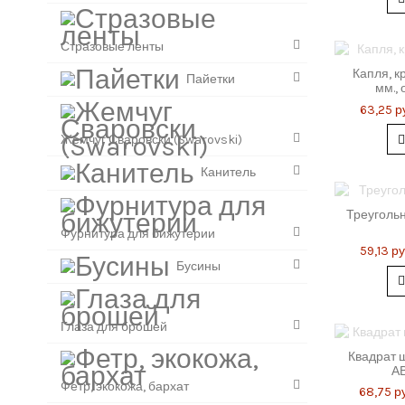
Стразовые ленты
Капля, к
Пайетки
мм., 
63,25 р
Жемчуг Сваровски (Swarovski)
Канитель
Треугольн
Фурнитура для бижутерии
59,13 ру
Бусины
Глаза для брошей
Квадрат 
АВ
Фетр, экокожа, бархат
68,75 р