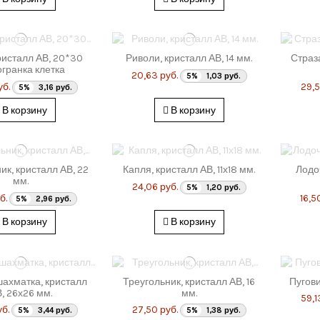
ристалл АВ, 20*30
Риволи, кристалл АВ, 14 мм.
Страз
огранка клетка
20,63 руб.
5%
1,03 руб.
уб.
29,5
5%
3,16 руб.
В корзину
В корзину
ик, кристалл АВ, 22
Капля, кристалл АВ, 11х18 мм.
Лодоч
мм.
24,06 руб.
5%
1,20 руб.
б.
16,5
5%
2,96 руб.
В корзину
В корзину
шахматка, кристалл
Треугольник, кристалл АВ, 16
Пугови
, 26х26 мм.
мм.
59,1
уб.
27,50 руб.
5%
3,44 руб.
5%
1,38 руб.