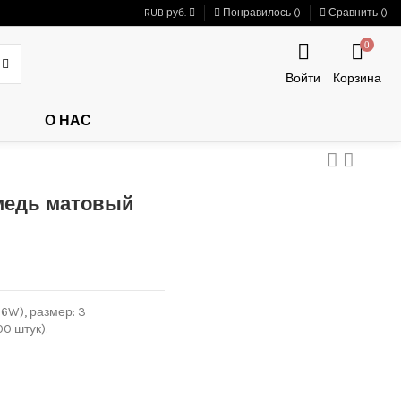
RUB руб.
Понравилось (
)
Сравнить (
)
0
Войти
Корзина
О НАС
 медь матовый
6W), размер: 3
0 штук).