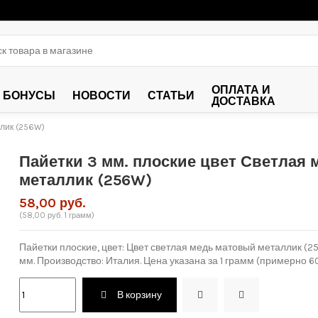
ОПЛАТА И
БОНУСЫ
НОВОСТИ
СТАТЬИ
ДОСТАВКА
ллик (256W)
Пайетки 3 мм. плоские цвет Светлая
металлик (256W)
58,00 руб.
(58,00 руб. 1 грамм)
Пайетки плоские, ц
вет:
Цвет светлая медь матовый металлик (25
мм
.
Производство: Италия. Цена указана за 1 грамм (примерно 60
В корзину