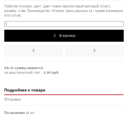
Пайетки плоские, ц
вет:
Цвет темно-фиолетовый матовый (556F),
размер: 3 мм
.
Производство: Италия. Цена указана за 1 грамм (примерно
600 штук).
В корзину
5% от суммы вернется
на ваш бонусный счет -
2,90 руб.
Подробнее о товаре
Отзывы
По наличию
18 шт.
Нет отзывов покупателей