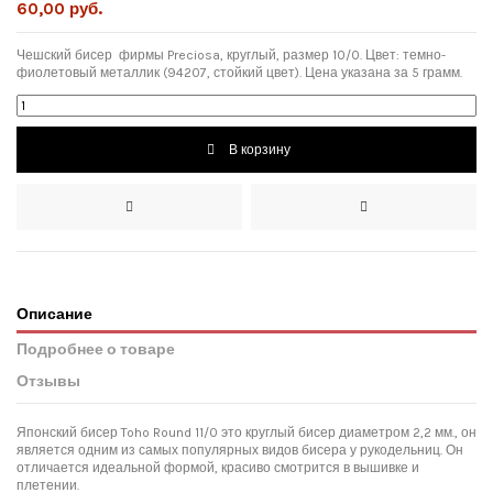
60,00 руб.
Чешский бисер фирмы Preciosa, круглый, размер 10/0. Цвет: темно-
фиолетовый металлик (94207, стойкий цвет). Цена указана за 5 грамм.
В корзину
Описание
Подробнее о товаре
Отзывы
Японский бисер Toho Round 11/0 это круглый бисер диаметром 2,2 мм., он
является одним из самых популярных видов бисера у рукодельниц. Он
отличается идеальной формой, красиво смотрится в вышивке и
плетении.