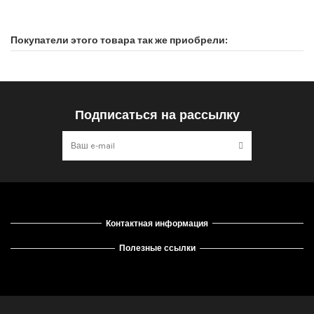
По наличию
Нет отзывов покупателей
2 шт.
Покупатели этого товара так же приобрели:
Подписаться на рассылку
Контактная информация
Полезные ссылки