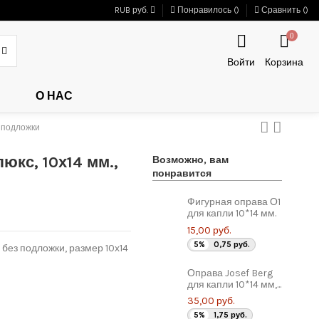
RUB руб.
Понравилось (
)
Сравнить (
)
0
Войти
Корзина
О НАС
з подложки
юкс, 10х14 мм.,
Возможно, вам
понравится
Фигурная оправа О1
для капли 10*14 мм.
15,00 руб.
5%
0,75 руб.
 без подложки, размер 10х14
Оправа Josef Berg
для капли 10*14 мм,...
35,00 руб.
5%
1,75 руб.