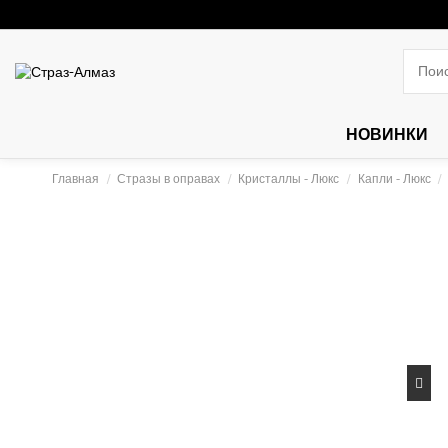
НОВИНКИ
Главная
Стразы в оправах
Кристаллы - Люкс
Капли - Люкс