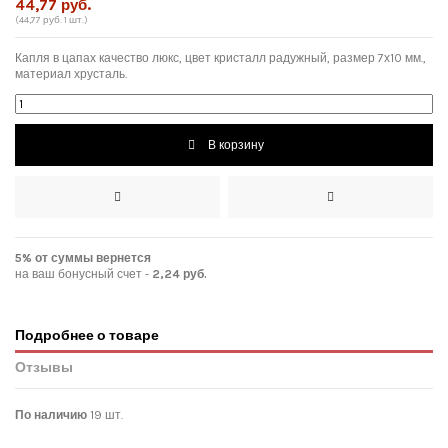
44,77 руб.
(44,77 руб. 1 шт.)
Капля в цапах качество люкс, цвет кристалл радужный, размер 7х10 мм.,
материал хрусталь.
В корзину
5% от суммы вернется
на ваш бонусный счет -
2,24 руб.
Подробнее о товаре
Отзывы
По наличию
19 шт.
Нет отзывов покупателей