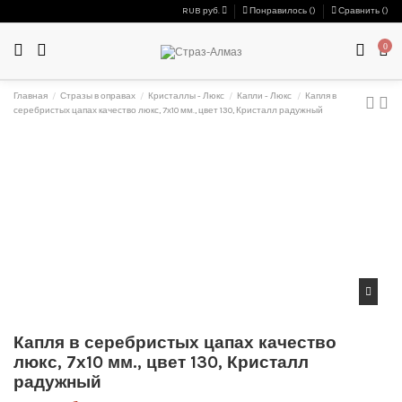
RUB руб.
Понравилось (
)
Сравнить (
)
0
Главная
Стразы в оправах
Кристаллы - Люкс
Капли - Люкс
Капля в
серебристых цапах качество люкс, 7х10 мм., цвет 130, Кристалл радужный
Капля в серебристых цапах качество
люкс, 7х10 мм., цвет 130, Кристалл
радужный