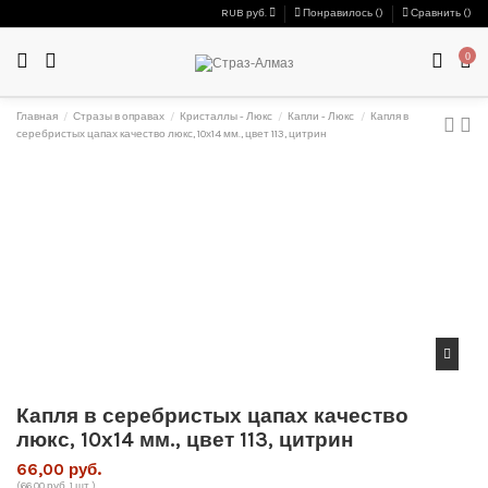
RUB руб.
Понравилось (
)
Сравнить (
)
0
Главная
Стразы в оправах
Кристаллы - Люкс
Капли - Люкс
Капля в
серебристых цапах качество люкс, 10х14 мм., цвет 113, цитрин
Капля в серебристых цапах качество
люкс, 10х14 мм., цвет 113, цитрин
66,00 руб.
(66,00 руб. 1 шт.)