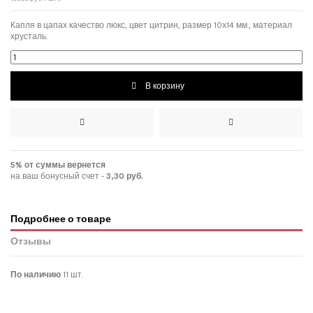
Капля в цапах качество люкс, цвет цитрин, размер 10х14 мм., материал
хрусталь.
В корзину
5% от суммы вернется
на ваш бонусный счет -
3,30 руб.
Подробнее о товаре
Отзывы
По наличию
11 шт.
Нет отзывов покупателей