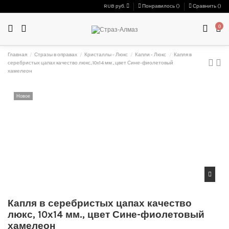
RUB руб.
Понравилось (
)
Сравнить (
)
0
Главная
Стразы в оправах
Кристаллы - Люкс
Капли - Люкс
Капля в
серебристых цапах качество люкс, 10х14 мм., цвет Сине-фиолетовый
хамелеон
Новое
Капля в серебристых цапах качество
люкс, 10х14 мм., цвет Сине-фиолетовый
хамелеон