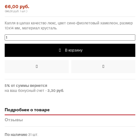
66,00 руб.
(66,00 руб. 1 шт.)
Капля в цапах качество люкс, цвет сине-фиолетовый хамелеон, размер
10х14 мм., материал хрусталь.
В корзину
5% от суммы вернется
на ваш бонусный счет -
3,30 руб.
Подробнее о товаре
Отзывы
По наличию
31 шт.