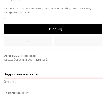
Капля в цапах качество люкс, цвет темно-синий, размер 6х8 мм.,
материал хрусталь.
В корзину
5% от суммы вернется
на ваш бонусный счет -
1,86 руб.
Подробнее о товаре
Отзывы
По наличию
10 шт.
Нет отзывов покупателей