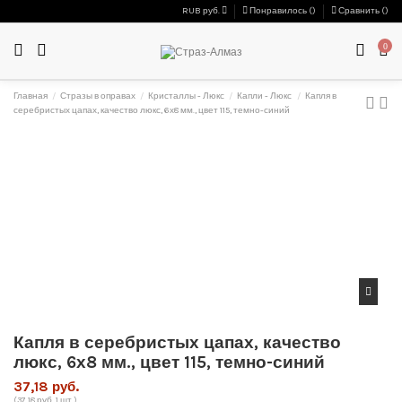
RUB руб.
Понравилось (
)
Сравнить (
)
0
Главная
Стразы в оправах
Кристаллы - Люкс
Капли - Люкс
Капля в
серебристых цапах, качество люкс, 6х8 мм., цвет 115, темно-синий
Капля в серебристых цапах, качество
люкс, 6х8 мм., цвет 115, темно-синий
37,18 руб.
(37,18 руб. 1 шт.)