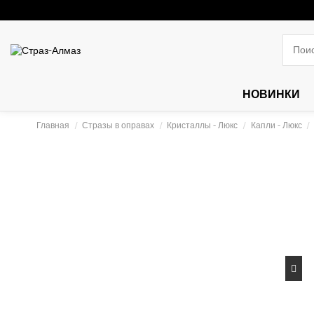
НОВИНКИ
Главная
Стразы в оправах
Кристаллы - Люкс
Капли - Люкс