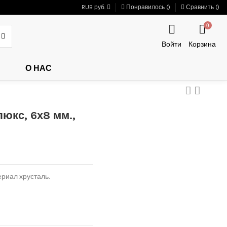
RUB руб.
Понравилось (
)
Сравнить (
)
0
Войти
Корзина
О НАС
юкс, 6х8 мм.,
ериал хрусталь.