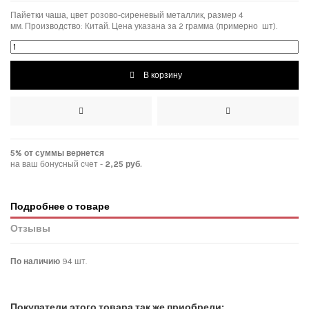
Пайетки чаша, цвет розово-сиреневый металлик, размер 4
мм
.
Производство: Китай. Цена указана за 2 грамма (примерно шт).
В корзину
5% от суммы вернется
на ваш бонусный счет -
2,25 руб.
Подробнее о товаре
Отзывы
По наличию
94 шт.
Нет отзывов покупателей
Покупатели этого товара так же приобрели: